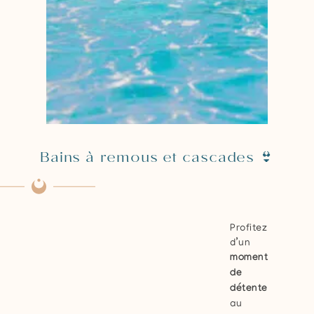
Bains à remous et cascades 👙
Profitez
d’un
moment
de
détente
au