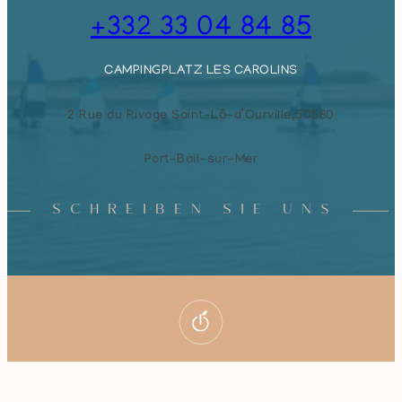
+332 33 04 84 85
CAMPINGPLATZ LES CAROLINS
2 Rue du Rivage Saint-Lô-d’Ourville,
50580
Port-Bail-sur-Mer
SCHREIBEN SIE UNS
Buchung
© 2026
Campingplatz Les Carolins