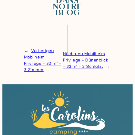
DANS
NOTRE
BLOG
←
Vorheriger:
Nächster:
Mobilheim
Mobilheim
Privilege – Dünenblick
Privilege – 30 m² –
– 33 m² – 2 Schlafz.
→
3 Zimmer