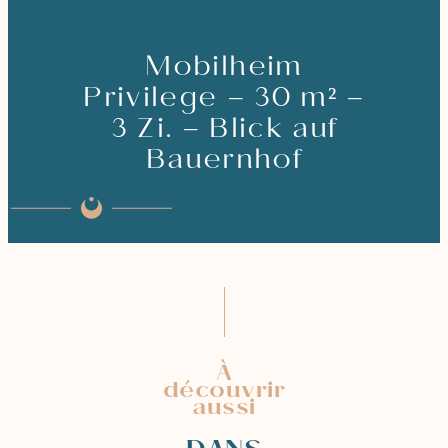
Mobilheim
Privilege – 30 m² –
3 Zi. – Blick auf
Bauernhof
À
découvrir
aussi