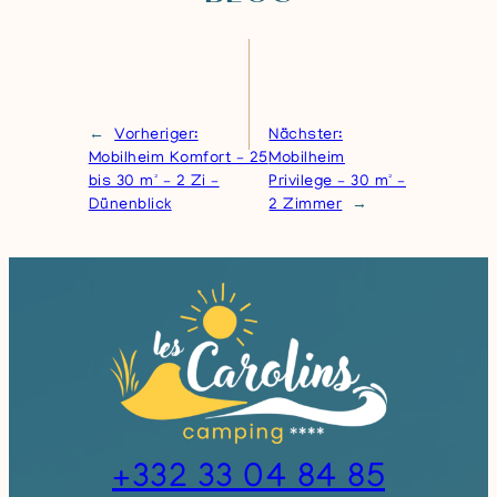
←
Vorheriger:
Nächster:
Mobilheim Komfort – 25
Mobilheim
bis 30 m² – 2 Zi –
Privilege – 30 m² –
Dünenblick
2 Zimmer
→
+332 33 04 84 85