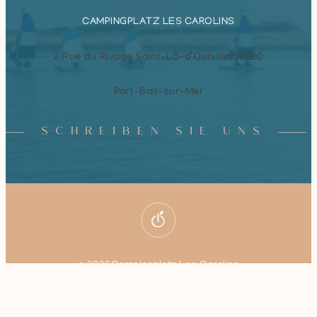
CAMPINGPLATZ LES CAROLINS
2 Rue du Rivage Saint-Lô-d’Ourville,
50580
Port-Bail-sur-Mer
SCHREIBEN SIE UNS
© 2026
Campingplatz Les Carolins
Buchung
–
Rechtliche Hinweise
–
Datenschutzrichtlinie
Alle Rechte vorbehalten – Realisiert durch