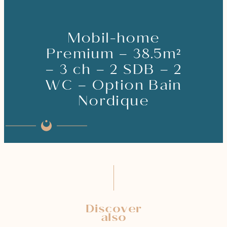
Mobil-home
Premium – 38.5m²
– 3 ch – 2 SDB – 2
WC – Option Bain
Nordique
Discover
also