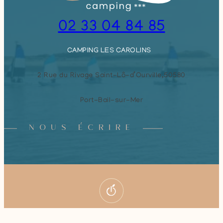
02 33 04 84 85
CAMPING LES CAROLINS
2 Rue du Rivage Saint-Lô-d’Ourville,
50580
Port-Bail-sur-Mer
NOUS ÉCRIRE
Réservez votre séjour
© 2026
Camping Les Carolins