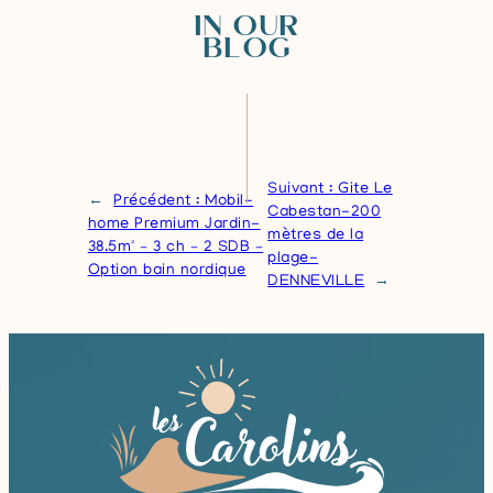
IN OUR
BLOG
Suivant :
Gite Le
←
Précédent :
Mobil-
Cabestan-200
home Premium Jardin-
mètres de la
38.5m² – 3 ch – 2 SDB –
plage-
Option bain nordique
DENNEVILLE
→