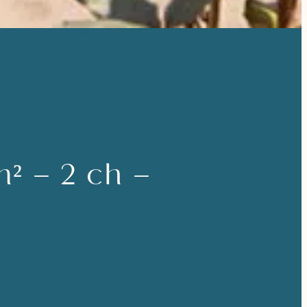
² – 2 ch –