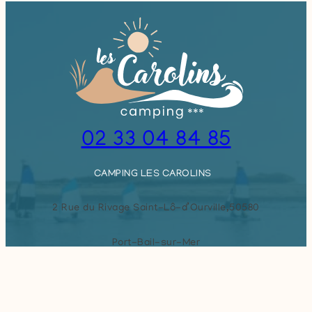
02 33 04 84 85
CAMPING LES CAROLINS
2 Rue du Rivage Saint-Lô-d’Ourville,
50580
Port-Bail-sur-Mer
Réservez votre séjour
NOUS ÉCRIRE