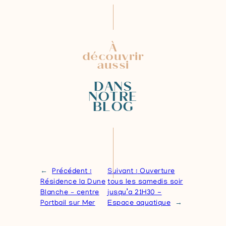
À
découvrir
aussi
DANS
NOTRE
BLOG
←
Précédent :
Suivant :
Ouverture
Résidence la Dune
tous les samedis soir
Blanche – centre
jusqu’a 21H30 -
Portbail sur Mer
Espace aquatique
→