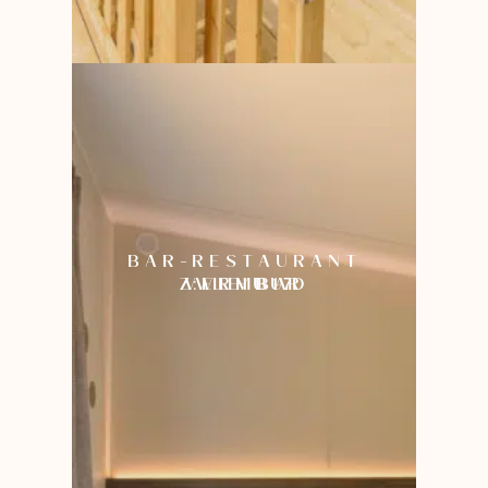
BAR-RESTAURANT
ZWEMBAD
VERHUUR
: LE B17