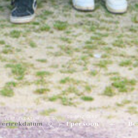
DE REIZIGERS
VERTREKDATUM
Be